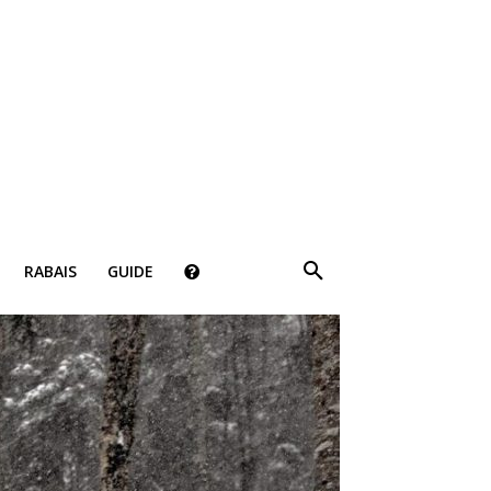
×
RABAIS
GUIDE
ki!
bais, des