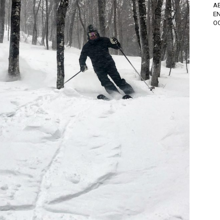
A
EN
OC