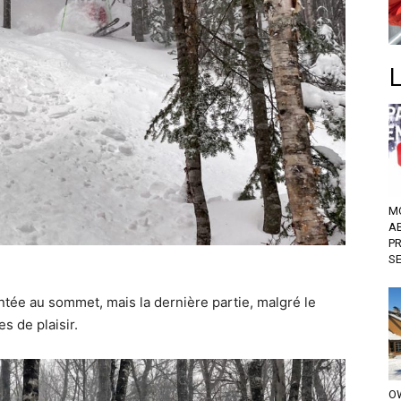
M
A
P
S
entée au sommet, mais la dernière partie, malgré le
s de plaisir.
OW