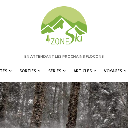
EN ATTENDANT LES PROCHAINS FLOCONS
ITÉS
SORTIES
SÉRIES
ARTICLES
VOYAGES
 manquez rien pour votre saison de s
chaque semaine les nouvelles pertinentes de Zone.Ski, des ra
idées de destinations et les alertes météo en exclusivité.
OTRE ADRESSE COURRIEL