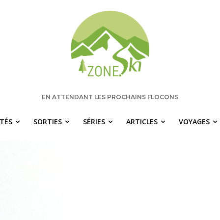
EN ATTENDANT LES PROCHAINS FLOCONS
ITÉS
SORTIES
SÉRIES
ARTICLES
VOYAGES
 manquez rien pour votre saison de s
chaque semaine les nouvelles pertinentes de Zone.Ski, des ra
idées de destinations et les alertes météo en exclusivité.
OTRE ADRESSE COURRIEL