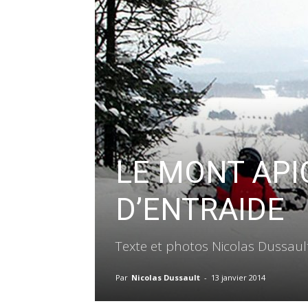
LE MONT API
D’ENTRAIDE
Texte et photos Nicolas Dussaul
Par
Nicolas Dussault
-
13 janvier 2014