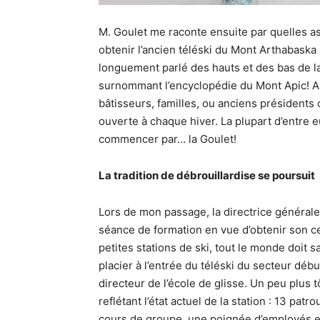
M. Goulet me raconte ensuite par quelles ast
obtenir l’ancien téléski du Mont Arthabaska à
longuement parlé des hauts et des bas de la 
surnommant l’encyclopédie du Mont Apic! Au 
bâtisseurs, familles, ou anciens présidents 
ouverte à chaque hiver. La plupart d’entre e
commencer par… la Goulet!
La tradition de débrouillardise se poursuit
Lors de mon passage, la directrice générale 
séance de formation en vue d’obtenir son c
petites stations de ski, tout le monde doit sa
placier à l’entrée du téléski du secteur déb
directeur de l’école de glisse. Un peu plus t
reflétant l’état actuel de la station : 13 pat
cours de groupe, une poignée d’employés et