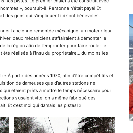
ns nos pistes. Le premier chalet a été construit avec
hommes », poursuit-il. Personne n’était payé! Et
rt des gens qui s’impliquent ici sont bénévoles.
ionner l’ancienne remontée mécanique, un moteur leur
hiver, deux mécaniciens s’affairaient à démonter le
 la région afin de l’emprunter pour faire rouler le
t été réalisée à l’insu du propriétaire… du moins les
t: « À partir des années 1970, afin d’être compétitifs et
acquisition de dameuses que d’autres stations ne
s qui étaient prêts à mettre le temps nécessaire pour
ctions s’usaient vite, on a même fabriqué des
it! Et c’est moi qui damais les pistes! »