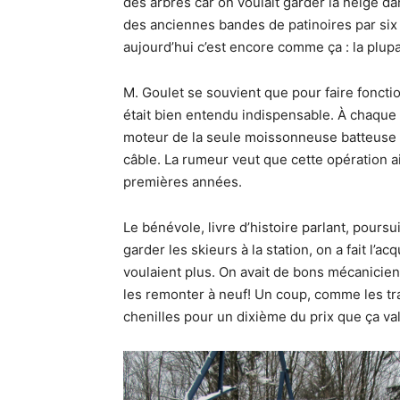
des arbres car on voulait garder la neige da
des anciennes bandes de patinoires par six 
aujourd’hui c’est encore comme ça : la plupa
M. Goulet se souvient que pour faire fonct
était bien entendu indispensable. À chaque 
moteur de la seule moissonneuse batteuse de
câble. La rumeur veut que cette opération ai
premières années.
Le bénévole, livre d’histoire parlant, poursui
garder les skieurs à la station, on a fait l’
voulaient plus. On avait de bons mécanicien
les remonter à neuf! Un coup, comme les tra
chenilles pour un dixième du prix que ça vala