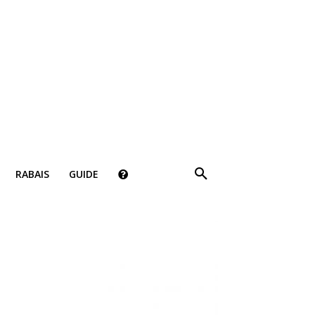
×
RABAIS
GUIDE
ki!
bais, des