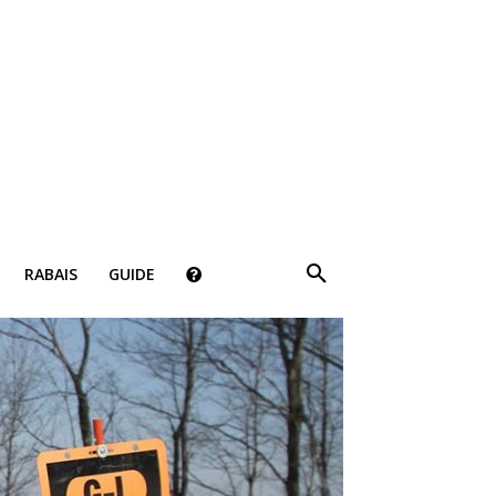
×
RABAIS
GUIDE
ki!
bais, des