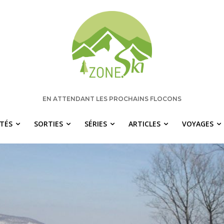
EN ATTENDANT LES PROCHAINS FLOCONS
ITÉS
SORTIES
SÉRIES
ARTICLES
VOYAGES
 manquez rien pour votre saison de s
chaque semaine les nouvelles pertinentes de Zone.Ski, des ra
idées de destinations et les alertes météo en exclusivité.
OTRE ADRESSE COURRIEL