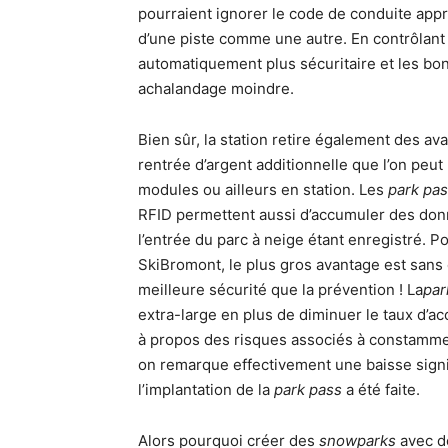
pourraient ignorer le code de conduite approp
d’une piste comme une autre. En contrôlant e
automatiquement plus sécuritaire et les bo
achalandage moindre.
Bien sûr, la station retire également des av
rentrée d’argent additionnelle que l’on peut
modules ou ailleurs en station. Les
park pa
RFID permettent aussi d’accumuler des donn
l’entrée du parc à neige étant enregistré. Po
SkiBromont, le plus gros avantage est sans co
meilleure sécurité que la prévention ! La
par
extra-large en plus de diminuer le taux d’ac
à propos des risques associés à constamment 
on remarque effectivement une baisse signif
l’implantation de la
park pass
a été faite.
Alors pourquoi créer des
snowparks
avec de