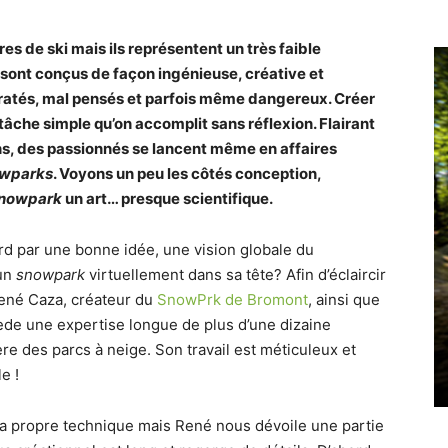
es de ski mais ils représentent un très faible
sont conçus de façon ingénieuse, créative et
 ratés, mal pensés et parfois même dangereux. Créer
tâche simple qu’on accomplit sans réflexion. Flairant
ns, des passionnés se lancent même en affaires
wparks
. Voyons un peu les côtés conception,
nowpark
un art… presque scientifique.
d par une bonne idée, une vision globale du
 un
snowpark
virtuellement dans sa tête? Afin d’éclaircir
René Caza, créateur du
SnowPrk de Bromont
, ainsi que
ède une expertise longue de plus d’une dizaine
ère des parcs à neige. Son travail est méticuleux et
e !
a propre technique mais René nous dévoile une partie