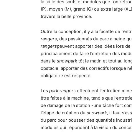
la taille des sauts et modules que l’on ret
(P), moyen (M), grand (G) ou extra large (XL
travers la belle province.
Outre la conception, il y a la facette de l’ent
rangers
, des passionnés du parc à neige q
rangers
peuvent apporter des idées lors de
principalement de faire l’entretien des modu
dans le
snowpark
tôt le matin et tout au lo
obstacle, apporter des correctifs lorsque n
obligatoire est respecté.
Les
park rangers
effectuent l’entretien min
être faites à la machine, tandis que l’entret
de damage de la station -une tâche fort co
l’étape de création du
snowpark
, il faut s
du parc pour pousser des quantités industri
modules qui répondent à la vision du concep