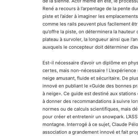
de la sienne. Actif même en été, le processu
René a recours à l’arpentage de la pente du
piste et l’aider à imaginer les emplacement
comme les rails peuvent plus facilement être
qu’offre la piste, on déterminera la hauteur
plateau à survoler, la longueur ainsi que l’a
auxquels le concepteur doit déterminer d’av
Est-il nécessaire d’avoir un diplôme en ph
certes, mais non-nécessaire ! L’expérience su
neige amusant, fluide et sécuritaire. De plu
innové en publiant le «Guide des bonnes pr
à neige». Ce guide est destiné aux stations
à donner des recommandations à suivre lors
normes ou de calculs scientifiques, mais déf
pour créer et entretenir un snowpark. L’A
montagne. Interrogé à ce sujet, Claude Pél
association a grandement innové et fait pro