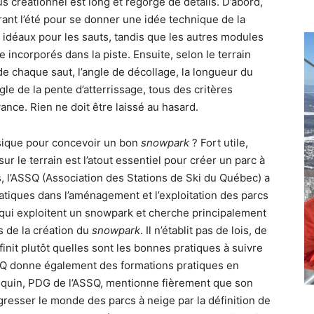
s créationnel est long et regorge de détails. D’abord,
rant l’été pour se donner une idée technique de la
s idéaux pour les sauts, tandis que les autres modules
 incorporés dans la piste. Ensuite, selon le terrain
 de chaque saut, l’angle de décollage, la longueur du
ngle de la pente d’atterrissage, tous des critères
ance. Rien ne doit être laissé au hasard.
ysique pour concevoir un bon
snowpark
? Fort utile,
r le terrain est l’atout essentiel pour créer un parc à
s, l’ASSQ (Association des Stations de Ski du Québec) a
atiques dans l’aménagement et l’exploitation des parcs
 qui exploitent un snowpark et cherche principalement
 de la création du
snowpark
. Il n’établit pas de lois, de
init plutôt quelles sont les bonnes pratiques à suivre
SSQ donne également des formations pratiques en
oquin, PDG de l’ASSQ, mentionne fièrement que son
gresser le monde des parcs à neige par la définition de