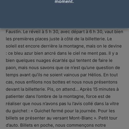
moment.
Pas de billets ici…
Arrivés dès 8 h 15, Pat Gervais et moi sommes le
quatrième véhicule à stationner du côté du sommet
Faustin. Le réveil à 5 h 30, avec départ à 6 h 30, vaut bien
les premières places juste à côté de la billetterie. Le
soleil est encore derrière la montagne, mais on le devine
: ce bleu azur bien ancré dans le ciel ne ment pas. Il y a
bien quelques nuages
écartés
qui tentent de faire le
paon, mais nous savons que ce n’est qu’une question de
temps avant qu’ils ne soient vaincus par Hélios. En tout
cas, nous enfilons nos bottes et nous nous présentons
devant la billetterie. Pis, on attend… Après 15 minutes à
patienter dans l’ombre de la montagne, force est de
réaliser que nous n’avons pas lu l’avis collé dans la vitre
du guichet : « Guichet fermé pour la journée. Pour les
billets se présenter au versant Mont-Blanc ». Petit tour
d’auto. Billets en poche, nous commençons notre