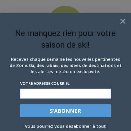
×
Ne manquez rien pour votre
saison de ski!
EN ATTENDANT LES
PROCHAINS FLOCONS
Recevez chaque semaine les nouvelles pertinentes
de Zone.Ski, des rabais, des idées de destinations et
les alertes météo en exclusivité.
VOTRE ADRESSE COURRIEL
MONT-BLANC, 6 FÉVRIER: UNE BELLE
AFFAIRE !
Par
Patrick Teasdale
-
6 février 2021
Vous pourrez vous désabonner à tout