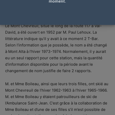
MONT CHEVREUIL (MONT ALTA)
moment.
Par
Jacques Poulin
-
17 juin 2019
Le Mont Chevreuil, situé le long de la route 117 à Val-
David, a été ouvert en 1952 par M. Paul Lehoux. La
littérature indique qu’il y avait à ce moment 2 T-Bar.
Selon l’information que je possède, le nom a été changé
à Mont Alta à l’hiver 1973-1974. Normalement, il y aurait
eu un seul rapport pour cette station, mais la quantité
d’information disponible pour la période avant le
changement de nom justifie de faire 2 rapports.
M. et Mme Boileau, ainsi que leurs trois filles, ont skié au
Mont Chevreuil de l’hiver 1962-1963 à l’hiver 1965-1966.
M. et Mme Boileau y étaient patrouilleurs de ski de
l’Ambulance Saint-Jean. C’est grâce à la collaboration de
Mme Boileau et d’une de ses filles s’il m’est possible de