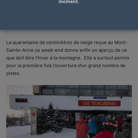
moment.
MONT-SAINTE-ANNE, L’HIVER REPREND
SES DROITS, 13 JANVIER 2020
Par
Jean-François Néron
-
13 janvier 2020
La quarantaine de centimètres de neige reçue au Mont-
Sainte-Anne ce week-end donne enfin un aperçu de ce
que doit être l’hiver à la montagne. Elle a surtout permis
pour la première fois l’ouverture d’un grand nombre de
pistes.