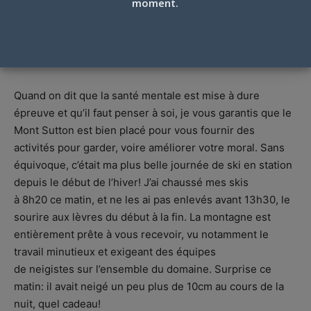
moment.
MONT SUTTON, COMMENT VOUS DIRE…
WOW!, 23 JANVIER 2021
Par
Freddy Jean
-
23 janvier 2021
Quand on dit que la santé mentale est mise à dure
épreuve et qu’il faut penser à soi, je vous garantis que le
Mont Sutton est bien placé pour vous fournir des
activités pour garder, voire améliorer votre moral. Sans
équivoque, c’était ma plus belle journée de ski en station
depuis le début de l’hiver! J’ai chaussé mes skis
à 8h20 ce matin, et ne les ai pas enlevés avant 13h30, le
sourire aux lèvres du début à la fin. La montagne est
entièrement prête à vous recevoir, vu notamment le
travail minutieux et exigeant des équipes
de neigistes sur l’ensemble du domaine. Surprise ce
matin: il avait neigé un peu plus de 10cm au cours de la
nuit, quel cadeau!