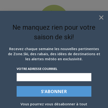
×
Ne manquez rien pour votre
saison de ski!
EN ATTENDANT LES
PROCHAINS FLOCONS
Recevez chaque semaine les nouvelles pertinentes
de Zone.Ski, des rabais, des idées de destinations et
les alertes météo en exclusivité.
VOTRE ADRESSE COURRIEL
REMONTÉES DU MONT ORFORD:
RECORDS ET NOTORIÉTÉ
Vous pourrez vous désabonner à tout
Texte Dominique Lambert / Photos D. Lambert, G. Larivière et F.