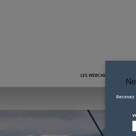
LES WEBCAMS
ACTUAL
Ne
Recevez 
V