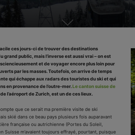
 facile ces jours-ci de trouver des destinations
grand public, mais l’inverse est aussi vrai – on est
onsciencieusement et de voyager encore plus loin pour
uverts par les masses. Toutefois, on arrive de temps
nte qui échappe aux radars des touristes du ski et qui
ns en provenance de l’outre-mer.
Le canton suisse de
de l’aéroport de Zurich, est un de ces lieux.
ompte que ce serait ma première visite de ski
vais skié dans ce beau pays plusieurs fois auparavant
tière française ou autrichienne (Portes du Soleil,
en Suisse m’avaient toujours effrayé, pourtant, puisque