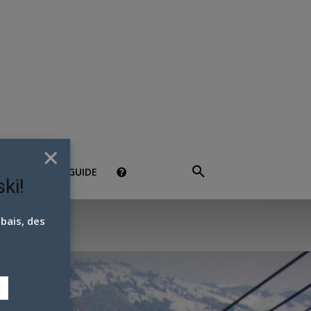
×
RABAIS
GUIDE
ki!
bais, des