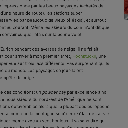
été impressionné par les beaux paysages tachetés de
 d’une heure de route), les stations super
sservies par beaucoup de vieux téléskis), et surtout
sont au courant! Même les skieurs du coin m’ont dit que
’a convaincu que j’étais sur la bonne voie!
 Zurich pendant des averses de neige, il ne fallait
rt pour arriver à mon premier arrêt,
Hochstuckli
, une
uper vue sur trois lacs différents. Pas surprenant qu’ils
tive du monde. Les paysages ce jour-là ont
tempête de neige.
re des conditions: un
powder day
par excellence ainsi
que nous skieurs du nord-est de l’Amérique ne sont
tions défavorables alors que la plupart des européens
ureusement que la montagne supérieure était desservie
inuer même avec un vent houleux. Il va sans dire qu’il
 se vautrer dans la poudreuse jusqu’aux genoux dès