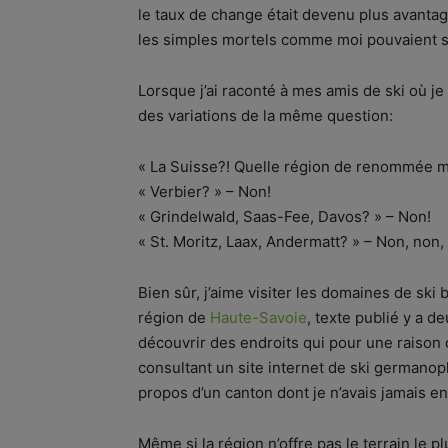
le taux de change était devenu plus avantag
les simples mortels comme moi pouvaient s
Lorsque j’ai raconté à mes amis de ski où j
des variations de la même question:
« La Suisse?! Quelle région de renommée mon
« Verbier? » – Non!
« Grindelwald, Saas-Fee, Davos? » – Non!
« St. Moritz, Laax, Andermatt? » – Non, non,
Bien sûr, j’aime visiter les domaines de ski
région de
Haute-Savoie
, texte publié y a d
découvrir des endroits qui pour une raison o
consultant un site internet de ski germano
propos d’un canton dont je n’avais jamais e
Même si la région n’offre pas le terrain le p