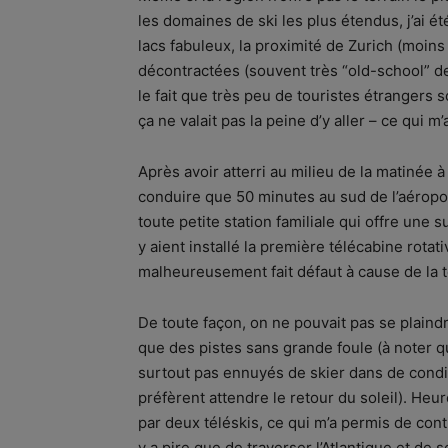
les domaines de ski les plus étendus, j’ai 
lacs fabuleux, la proximité de Zurich (moins
décontractées (souvent très “old-school” de
le fait que très peu de touristes étrangers 
ça ne valait pas la peine d’y aller – ce qui m
Après avoir atterri au milieu de la matinée à
conduire que 50 minutes au sud de l’aéropo
toute petite station familiale qui offre une s
y aient installé la première télécabine rota
malheureusement fait défaut à cause de la 
De toute façon, on ne pouvait pas se plaind
que des pistes sans grande foule (à noter 
surtout pas ennuyés de skier dans de condi
préfèrent attendre le retour du soleil). He
par deux téléskis, ce qui m’a permis de cont
y a pire que de traverser l’Atlantique et de