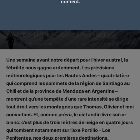
moment.
UNE VIRÉE DANS LES HAUTES-
ANDES (PREMIÈRE PARTIE)
Texte Pierre Pinsonnault / Photos P. Pinsonnault, T. Thiery et O. Dion
Par
Pierre Pinsonnault
-
6 octobre 2015
Une semaine avant notre départ pour l’hiver austral, la
fébrilité nous gagne ardemment. Les prévisions
météorologiques pour les Hautes Andes – quadrilatère
qui comprend les sommets de la région de Santiago au
Chili et de la province de Mendoza en Argentine –
montrent qu’une tempête d’une rare intensité se dirige
tout droit vers les montagnes que Thomas, Olivier et moi
convoitons. Et, comme prévu, le ciel andin livre son or
blanc: c’est plus de trois mètres de neige en quatre jours
qui tombent notamment sur l’axe Portillo – Los
Penitentes, nos deux premières destinations.