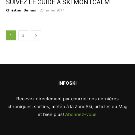
SUIVEZ LE GUIDE À SKI MONTCALM
Christian Dumas
-
20 février 2017
1
2
INFOSKI
Recevez directement par courriel nos dernières
chroniques: sorties, météo à la ZoneSki, articles du Mag
et bien plus!
Abonnez-vous!