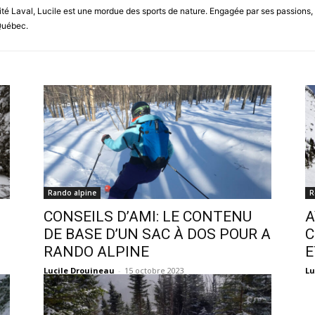
ité Laval, Lucile est une mordue des sports de nature. Engagée par ses passions, e
Québec.
Rando alpine
R
CONSEILS D’AMI: LE CONTENU
A
DE BASE D’UN SAC À DOS POUR A
C
RANDO ALPINE
E
Lucile Drouineau
-
15 octobre 2023
Lu