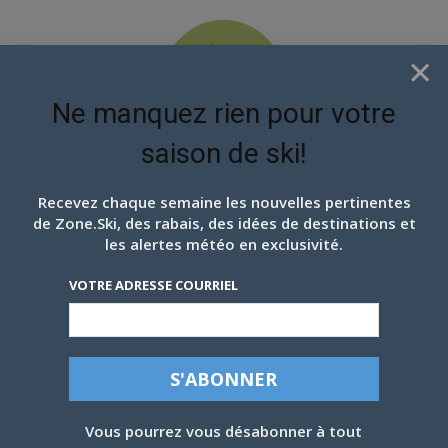
×
Ne manquez rien pour votre
saison de ski!
EN ATTENDANT LES
PROCHAINS FLOCONS
Recevez chaque semaine les nouvelles pertinentes
de Zone.Ski, des rabais, des idées de destinations et
les alertes météo en exclusivité.
VOTRE ADRESSE COURRIEL
IMPORTANCE DES BOTTES DE SKI: UNE
Vous pourrez vous désabonner à tout