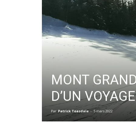
MONT GRAND
D’UN VOYAGE
Par
Patrick Teasdale
-
5 mars 2022