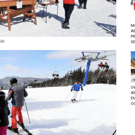
M
A
P
air.
S
OW
A
EN
OC