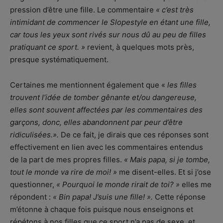
pression d’être une fille. Le commentaire
« c’est très
intimidant de commencer le Slopestyle en étant une fille,
car tous les yeux sont rivés sur nous dû au peu de filles
pratiquant ce sport. »
revient, à quelques mots près,
presque systématiquement.
Certaines me mentionnent également que «
les filles
trouvent l’idée de tomber gênante et/ou dangereuse,
elles sont souvent affectées par les commentaires des
garçons, donc, elles abandonnent par peur d’être
ridiculisées.».
De ce fait, je dirais que ces réponses sont
effectivement en lien avec les commentaires entendus
de la part de mes propres filles.
« Mais papa, si je tombe,
tout le monde va rire de moi! »
me disent-elles. Et si j’ose
questionner,
« Pourquoi le monde rirait de toi? »
elles me
répondent :
« Bin papa! J’suis une fille! »
.
Cette réponse
m’étonne à chaque fois puisque nous enseignons et
répétons à nos filles que ce sport n’a pas de sexe, et