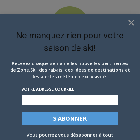
×
Ne manquez rien pour votre
saison de ski!
EN ATTENDANT LES
PROCHAINS FLOCONS
Recevez chaque semaine les nouvelles pertinentes
de Zone.Ski, des rabais, des idées de destinations et
les alertes météo en exclusivité.
VOTRE ADRESSE COURRIEL
SKI FREESTYLE: MAIS OÙ SONT LES
FILLES?
Vous pourrez vous désabonner à tout
Texte et photos Christian Dumas