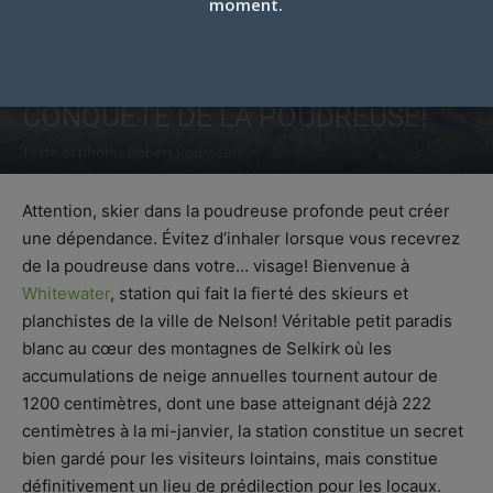
moment.
WHITEWATER (C-B): À LA
CONQUÊTE DE LA POUDREUSE!
Texte et photos Robert Rousseau
Par
Robert Rousseau
-
12 septembre 2016
Attention, skier dans la poudreuse profonde peut créer
une dépendance. Évitez d’inhaler lorsque vous recevrez
de la poudreuse dans votre… visage! Bienvenue à
Whitewater
, station qui fait la fierté des skieurs et
planchistes de la ville de Nelson! Véritable petit paradis
blanc au cœur des montagnes de Selkirk où les
accumulations de neige annuelles tournent autour de
1200 centimètres, dont une base atteignant déjà 222
centimètres à la mi-janvier, la station constitue un secret
bien gardé pour les visiteurs lointains, mais constitue
définitivement un lieu de prédilection pour les locaux.