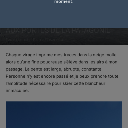
moment.
ANTILLANCA (CHILI): LE JOYAU
AUX PORTES DE LA PATAGONIE
Texte et photos Pierre Pinsonnault
Par
Pierre Pinsonnault
-
7 novembre 2018
Chaque virage imprime mes traces dans la neige molle
alors qu’une fine poudreuse s’élève dans les airs à mon
passage. La pente est large, abrupte, constante.
Personne n’y est encore passé et je peux prendre toute
l’amplitude nécessaire pour skier cette blancheur
immaculée.