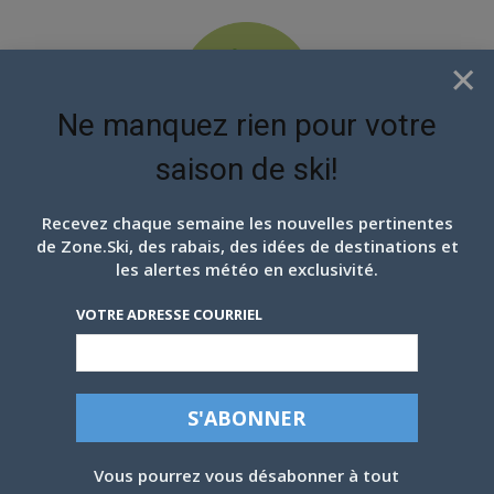
×
Ne manquez rien pour votre
saison de ski!
EN ATTENDANT LES
PROCHAINS FLOCONS
Recevez chaque semaine les nouvelles pertinentes
de Zone.Ski, des rabais, des idées de destinations et
les alertes météo en exclusivité.
VOTRE ADRESSE COURRIEL
LES CRAINTES EN SKI: COMMENT LES
COMBATTRE
Texte Alexandre Marcoux / Photo Geneviève Larivière
Vous pourrez vous désabonner à tout
Par
Alexandre Marcoux
-
27 janvier 2013