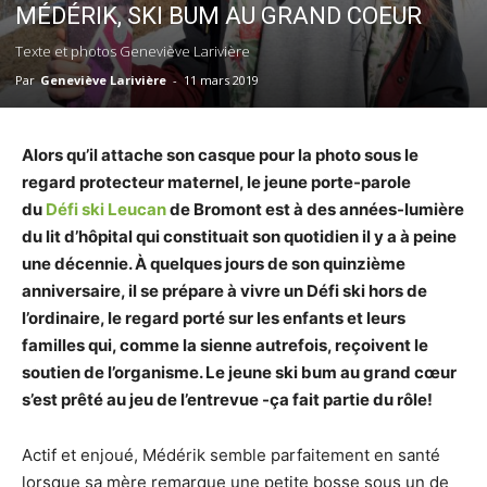
MÉDÉRIK, SKI BUM AU GRAND COEUR
Texte et photos Geneviève Larivière
Par
Geneviève Larivière
-
11 mars 2019
Alors qu’il attache son casque pour la photo sous le
regard protecteur maternel, le jeune porte-parole
du
Défi ski Leucan
de Bromont est à des années-lumière
du lit d’hôpital qui constituait son quotidien il y a à peine
une décennie. À quelques jours de son quinzième
anniversaire, il se prépare à vivre un Défi ski hors de
l’ordinaire, le regard porté sur les enfants et leurs
familles qui, comme la sienne autrefois, reçoivent le
soutien de l’organisme. Le jeune ski bum au grand cœur
s’est prêté au jeu de l’entrevue -ça fait partie du rôle!
Actif et enjoué, Médérik semble parfaitement en santé
lorsque sa mère remarque une petite bosse sous un de