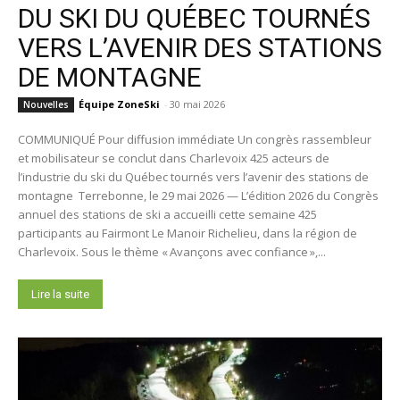
DU SKI DU QUÉBEC TOURNÉS
VERS L’AVENIR DES STATIONS
DE MONTAGNE
Équipe ZoneSki
-
30 mai 2026
Nouvelles
COMMUNIQUÉ Pour diffusion immédiate Un congrès rassembleur
et mobilisateur se conclut dans Charlevoix 425 acteurs de
l’industrie du ski du Québec tournés vers l’avenir des stations de
montagne Terrebonne, le 29 mai 2026 — L’édition 2026 du Congrès
annuel des stations de ski a accueilli cette semaine 425
participants au Fairmont Le Manoir Richelieu, dans la région de
Charlevoix. Sous le thème « Avançons avec confiance »,...
Lire la suite