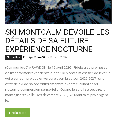
SKI MONTCALM DÉVOILE LES
DÉTAILS DE SA FUTURE
EXPÉRIENCE NOCTURNE
Équipe ZoneSki
-
20 avril 2026
Nouvelles
(Communiqué) À RAWDON, le 15 avril 2026 - Fidèle à sa promesse
de transformer l’expérience client, Ski Montcalm est fier de lever le
voile sur son projet d’envergure pour la saison 2026-2027 : une
offre de ski de soirée entièrement réinventée, alliant sport
nocturne etimmersion sensorielle. Quand le soleil se couche, la
montagne s’éveille Dès décembre 2026, Ski Montcalm prolongera
le...
Lire la suite