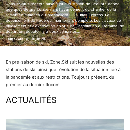
moment.
Dans sa plus récente mise à jour, la station de Beaupré donne
quelques détails concernant l'avancement du chantier de la
remontée 6 places qui s'appellera l'Évolution Express. Le
déboisement du tracé est maintenant complété. Les travaux de
nivellement et d’excavation en vue de l’installation du terminal de
départ ont débuté il y a deux semaines,...
Équipe ZoneSki
-
30 juin 2026
En pré-saison de ski, Zone.Ski suit les nouvelles des
stations de ski, ainsi que l’évolution de la situation liée à
la pandémie et aux restrictions. Toujours présent, du
premier au dernier flocon!
ACTUALITÉS