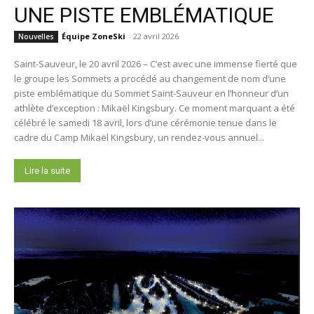
UNE PISTE EMBLÉMATIQUE
Équipe ZoneSki
-
22 avril 2026
Nouvelles
Saint-Sauveur, le 20 avril 2026 – C’est avec une immense fierté que
le groupe les Sommets a procédé au changement de nom d’une
piste emblématique du Sommet Saint-Sauveur en l’honneur d’un
athlète d’exception : Mikaël Kingsbury. Ce moment marquant a été
célébré le samedi 18 avril, lors d’une cérémonie tenue dans le
cadre du Camp Mikaël Kingsbury, un rendez-vous annuel...
Lire la suite