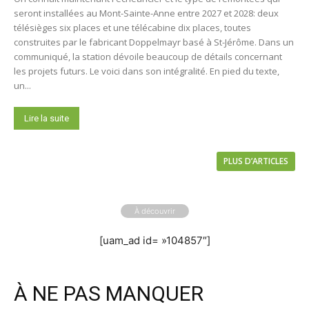
seront installées au Mont-Sainte-Anne entre 2027 et 2028: deux
télésièges six places et une télécabine dix places, toutes
construites par le fabricant Doppelmayr basé à St-Jérôme. Dans un
communiqué, la station dévoile beaucoup de détails concernant
les projets futurs. Le voici dans son intégralité. En pied du texte,
un...
Lire la suite
PLUS D’ARTICLES
À découvrir
[uam_ad id= »104857″]
À NE PAS MANQUER