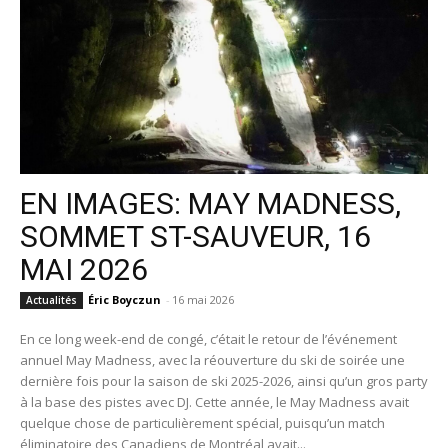
EN IMAGES: MAY MADNESS,
SOMMET ST-SAUVEUR, 16
MAI 2026
Éric Boyczun
-
16 mai 2026
Actualités
En ce long week-end de congé, c’était le retour de l’événement
annuel May Madness, avec la réouverture du ski de soirée une
dernière fois pour la saison de ski 2025-2026, ainsi qu’un gros party
à la base des pistes avec DJ. Cette année, le May Madness avait
quelque chose de particulièrement spécial, puisqu’un match
éliminatoire des Canadiens de Montréal avait...