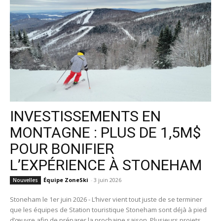
INVESTISSEMENTS EN
MONTAGNE : PLUS DE 1,5M$
POUR BONIFIER
L’EXPÉRIENCE À STONEHAM
Équipe ZoneSki
-
3 juin 2026
Nouvelles
Stoneham le 1er juin 2026 - L’hiver vient tout juste de se terminer
que les équipes de Station touristique Stoneham sont déjà à pied
d’œuvre afin de préparer la prochaine saison. Plusieurs projets